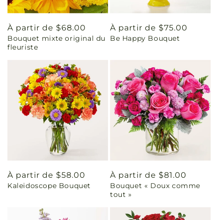
Prix
À partir de $68.00
Prix
À partir de $75.00
Bouquet mixte original du
Be Happy Bouquet
habituel
habituel
fleuriste
Prix
À partir de $58.00
Prix
À partir de $81.00
Kaleidoscope Bouquet
Bouquet « Doux comme
habituel
habituel
tout »