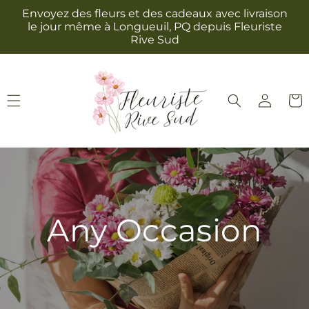
et
Envoyez des fleurs et des cadeaux avec livraison
passer
le jour même à Longueuil, PQ depuis Fleuriste
au
Rive Sud
contenu
Connexion
Panie
Any Occasion