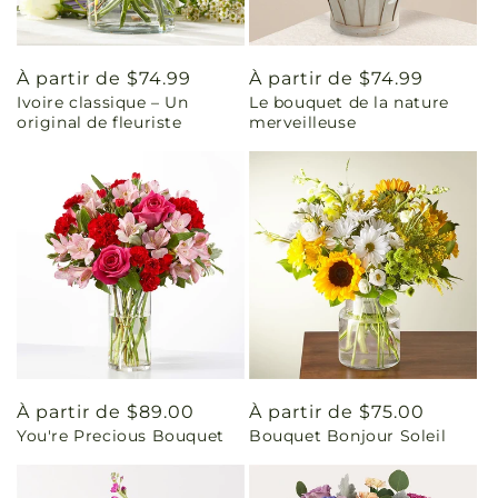
Prix
À partir de $74.99
Prix
À partir de $74.99
Ivoire classique – Un
Le bouquet de la nature
habituel
habituel
original de fleuriste
merveilleuse
Prix
À partir de $89.00
Prix
À partir de $75.00
You're Precious Bouquet
Bouquet Bonjour Soleil
habituel
habituel