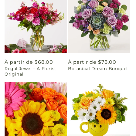
Prix
À partir de $68.00
Prix
À partir de $78.00
Regal Jewel – A Florist
Botanical Dream Bouquet
habituel
habituel
Original