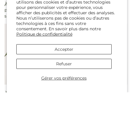
utilisons des cookies et d’autres technologies
Prix
À partir de $108.00
Prix
À partir de $98.99
pour personnaliser votre expérience, vous
Panier sincèrement
Bouquet de charme
habituel
habituel
afficher des publicités et effectuer des analyses.
sincère
simple
Nous n’utiliserons pas de cookies ou d’autres
technologies à ces fins sans votre
consentement. En savoir plus dans notre
Politique de confidentialité
Accepter
Refuser
Gérer vos préférences
Prix
À partir de $75.00
Prix
À partir de $78.99
Coffret Bouquet Lumière
Bouquet doux et joli
habituel
habituel
de ma vie